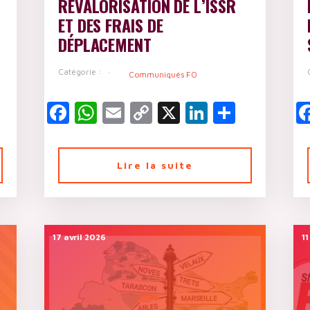
REVALORISATION DE L’ISSR
ET DES FRAIS DE
DÉPLACEMENT
kedIn
artager
Catégorie :
Communiqués FO
Facebook
WhatsApp
Email
Copy
X
LinkedIn
Partag
Link
Lire la suite
17 avril 2026
11