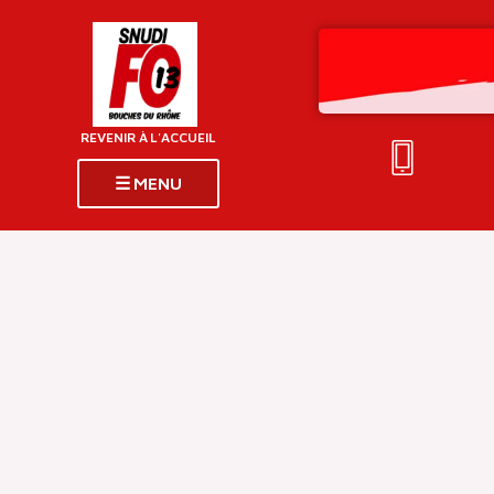
REVENIR À L'ACCUEIL
☰ MENU
PAGES
PRINCIPALES
Snudi FO 13-Accueil
News et actus
INFOS DÉLÉGUÉS
Adhésion
INFOS CARRIÈRE
Les mails d'inFO