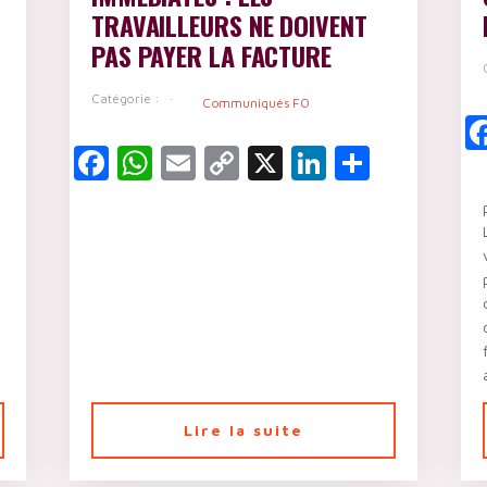
TRAVAILLEURS NE DOIVENT
PAS PAYER LA FACTURE
Catégorie :
Communiqués FO
Facebook
WhatsApp
Email
Copy
X
LinkedIn
Partag
Link
kedIn
artager
Lire la suite