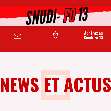
Adhérez au
Snudi-Fo 13
NEWS ET ACTU