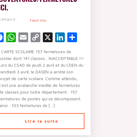
ICI.
Catégorie :
Flash Info
Facebook
WhatsApp
Email
Copy
X
LinkedIn
Partager
er
Link
CARTE SCOLAIRE 157 fermetures de
postes dont 141 classes... INACCEPTABLE !!!
Lors du CSAD de jeudi 2 avril et du CDEN du
vendredi 3 avril, le DASEN a arrêté son
projet de carte scolaire. Comme attendu,
c'est une avalanche inédite de fermetures
de classes pour notre département : 157
fermetures de postes qui se décomposent
ainsi : 103 fermetures de […]
Lire la suite