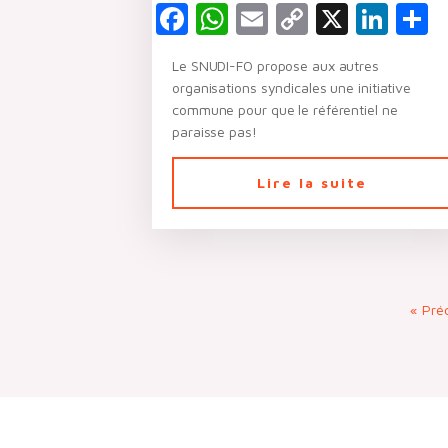
Facebook
WhatsApp
Email
Copy
X
Lin
P
Link
Le SNUDI-FO propose aux autres
organisations syndicales une initiative
commune pour que le référentiel ne
paraisse pas!
Lire la suite
« Pré