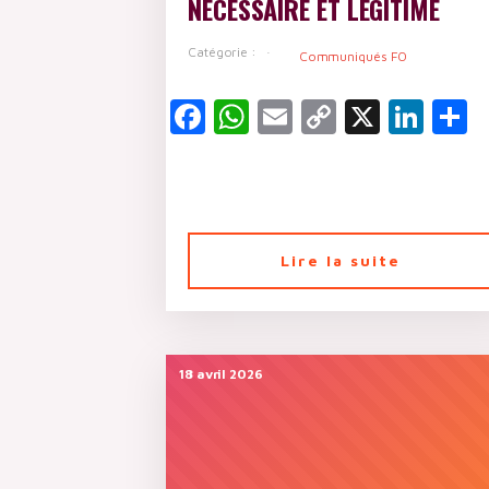
NÉCESSAIRE ET LÉGITIME
Catégorie :
Communiqués FO
Facebook
WhatsApp
Email
Copy
X
Lin
P
Link
Lire la suite
18 avril 2026