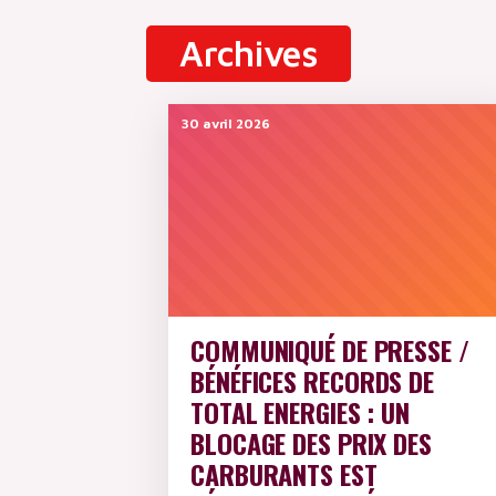
Le bulletin
CATÉGORIELS
Archives
R.I.S
DOSSIERS
Stages
30 avril 2026
Infos administratives
SITES
Dossiers spéciaux
CIRCULAIRES
Communiqués
AUTRES SITES
UTILES
COMMUNIQUÉ DE PRESSE /
ARCHIVES
BÉNÉFICES RECORDS DE
TOTAL ENERGIES : UN
BLOCAGE DES PRIX DES
CARBURANTS EST