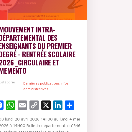
MOUVEMENT INTRA-
DÉPARTEMENTAL DES
ENSEIGNANTS DU PREMIER
DEGRÉ - RENTRÉE SCOLAIRE
2026 _CIRCULAIRE ET
MEMENTO
er
Catégorie
Dernières publications Infos
:
administratives
Facebook
WhatsApp
Email
Copy
X
LinkedIn
Partager
Link
Du lundi 20 avril 2026 14H00 au lundi 4 mai
2026 à 14H00 Bulletin départemental n°346
(Circulaire et Memento) Plus d'infos ici.