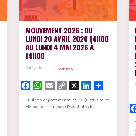
MOUVEMENT 2026 : DU
LUNDI 20 AVRIL 2026 14H00
AU LUNDI 4 MAI 2026 À
14H00
Catégorie :
Flash Info
kedIn
artager
Facebook
WhatsApp
Email
Copy
X
LinkedIn
Partag
Link
Bulletin départemental n°349 (Circulaire et
Memento + annexes) Plus d'infos ici.