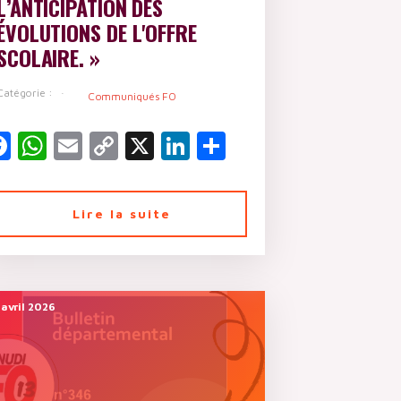
L’ANTICIPATION DES
ÉVOLUTIONS DE L'OFFRE
SCOLAIRE. »
Catégorie :
Communiqués FO
er
Facebook
WhatsApp
Email
Copy
X
LinkedIn
Partager
Link
Lire la suite
 avril 2026