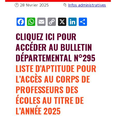
🕐
28 février 2025
📁
Infos administratives
INFOS
CARRIÈRE
F
W
E
C
X
Li
P
CATÉGORIEL
a
h
m
o
n
ar
CLIQUEZ ICI POUR
S
c
at
ai
p
k
ta
ACCÉDER AU BULLETIN
e
s
l
y
e
g
DOSSIERS
b
A
Li
dI
er
DÉPARTEMENTAL N°295
o
p
n
n
SITES
LISTE D’APTITUDE POUR
o
p
k
CIRCULAIRES
L’ACCÈS AU CORPS DE
k
PROFESSEURS DES
AUTRES
SITES UTILES
ÉCOLES AU TITRE DE
L’ANNÉE 2025
ARCHIVES