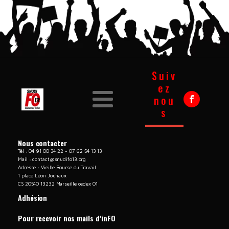
Suiv
ez
nou
s
Nous contacter
Tél : 04 91 00 34 22 - 07 62 54 13 13
Mail :
contact@snudifo13.org
Adresse : Vieille Bourse du Travail
1 place Léon Jouhaux
CS 20540 13232 Marseille cedex 01
Adhésion
Pour recevoir nos mails d’inFO