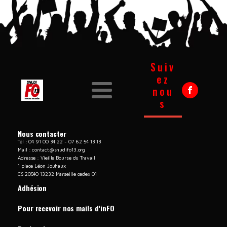
Suiv
ez
nou
s
Nous contacter
Tél : 04 91 00 34 22 - 07 62 54 13 13
Mail :
contact@snudifo13.org
Adresse : Vieille Bourse du Travail
1 place Léon Jouhaux
CS 20540 13232 Marseille cedex 01
Adhésion
Pour recevoir nos mails d’inFO