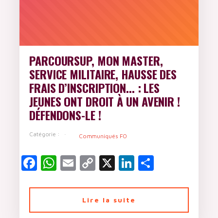
PARCOURSUP, MON MASTER,
SERVICE MILITAIRE, HAUSSE DES
FRAIS D’INSCRIPTION... : LES
JEUNES ONT DROIT À UN AVENIR !
DÉFENDONS-LE !
Catégorie :
Communiqués FO
Facebook
WhatsApp
Email
Copy
X
LinkedIn
Partager
Link
Lire la suite