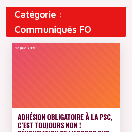
INFOS
Catégorie :
CARRIÈRE
Communiqués FO
CATÉGORIEL
S
12 juin 2026
DOSSIERS
SITES
CIRCULAIRES
AUTRES
SITES UTILES
ADHÉSION OBLIGATOIRE À LA PSC,
C’EST TOUJOURS NON !
ARCHIVES