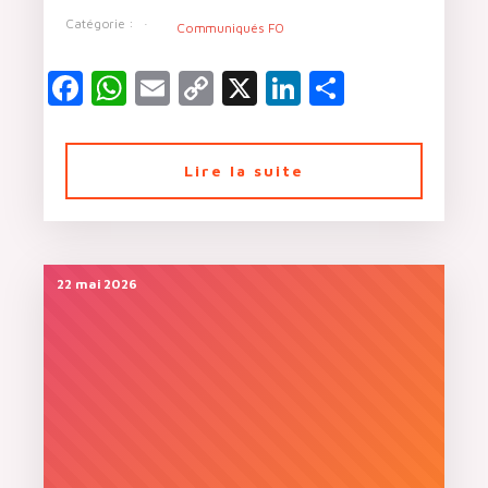
Catégorie :
Communiqués FO
Facebook
WhatsApp
Email
Copy
X
LinkedIn
Partager
Link
Lire la suite
22 mai 2026