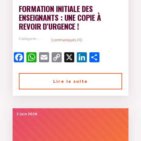
FORMATION INITIALE DES
ENSEIGNANTS : UNE COPIE À
REVOIR D’URGENCE !
Catégorie :
Communiqués FO
Facebook
WhatsApp
Email
Copy
X
LinkedIn
Partager
Link
Lire la suite
2 juin 2026