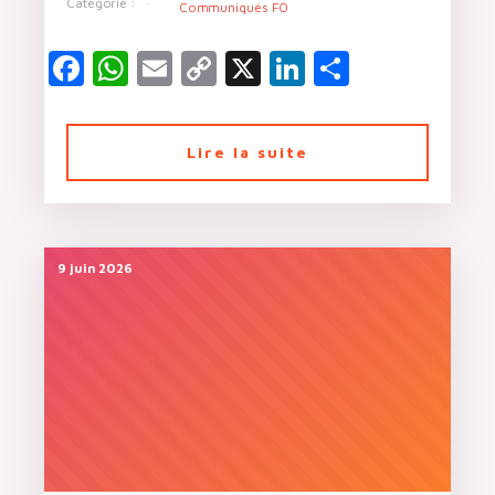
Catégorie :
Communiqués FO
Facebook
WhatsApp
Email
Copy
X
LinkedIn
Partager
Link
Lire la suite
9 juin 2026