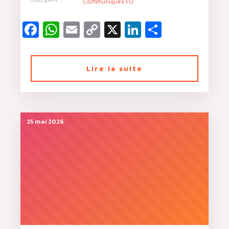
Communiqués FO
Facebook
WhatsApp
Email
Copy
X
LinkedIn
Partager
Link
Lire la suite
25 mai 2026