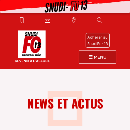
Adhérer au
SnudiFo-13
☰ MENU
REVENIR À L'ACCUEIL
PAGES
NEWS ET ACTUS
PRINCIPALES
INFOS
DÉLÉGUÉS