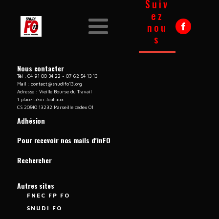
Suiv
ez
nou
s
Nous contacter
Tél : 04 91 00 34 22 - 07 62 54 13 13
Mail :
contact@snudifo13.org
Adresse : Vieille Bourse du Travail
1 place Léon Jouhaux
CS 20540 13232 Marseille cedex 01
Adhésion
Pour recevoir nos mails d’inFO
Rechercher
Autres sites
FNEC FP FO
SNUDI FO