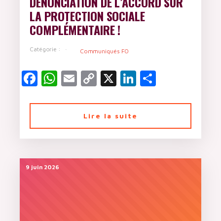
DÉNONCIATION DE L’ACCORD SUR
LA PROTECTION SOCIALE
COMPLÉMENTAIRE !
Catégorie :
Communiqués FO
Facebook
WhatsApp
Email
Copy
X
LinkedIn
Partager
Link
Lire la suite
9 juin 2026